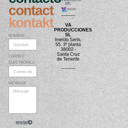
UN PROYECTO
DE:
contact
kontakt
VA
PRODUCCIONES
SL
NOMBRE
Imeldo Serís,
55. 3º planta
38002 -
Santa Cruz
CORREO
de Tenerife
ELECTRÓNICO
MENSAJE
enviar