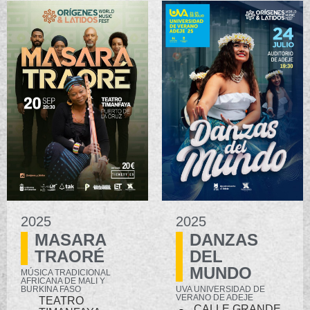
2025
2025
MASARA
DANZAS
TRAORÉ
DEL
MUNDO
MÚSICA TRADICIONAL
AFRICANA DE MALI Y
BURKINA FASO
UVA UNIVERSIDAD DE
VERANO DE ADEJE
TEATRO
CALLE GRANDE